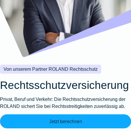
Wohnungsschutzbrief
Kunstversicherung
Montageversicherung
Zur
Zur
Zur
Gruppenunfall für
Gewässerschadenhaftpflicht
Reisehaftpflichtversicherung
Zur
Produktübersicht
Produktübersicht
Produktübersicht
Betriebe
Ausstellungsversicherung
Zur
Produktübersicht
Zur
Produktübersicht
Reiserücktrittsversicherung
Zur
Produktübersicht
Gruppenunfall für
Valorenversicherung
Produktübersicht
Vereine
Zur
Oldtimersammlungsversicherung
Produktübersicht
Zur
Produktübersicht
Von unserem Partner ROLAND Rechtsschutz
Zur
Produktübersicht
Rechtsschutzversicherung
Privat, Beruf und Verkehr: Die Rechtsschutzversicherung der
ROLAND sichert Sie bei Rechtsstreitigkeiten zuverlässig ab.
Jetzt berechnen