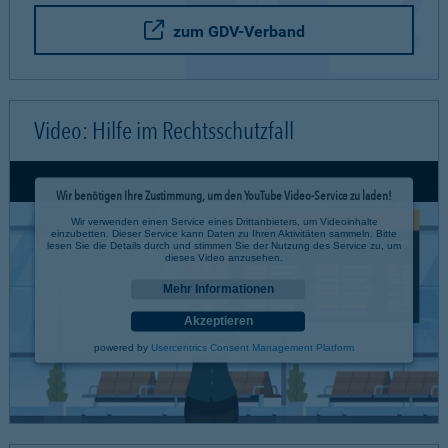
zum GDV-Verband
Video: Hilfe im Rechtsschutzfall
Wir benötigen Ihre Zustimmung, um den YouTube Video-Service zu laden!
Wir verwenden einen Service eines Drittanbieters, um Videoinhalte
einzubetten. Dieser Service kann Daten zu Ihren Aktivitäten sammeln. Bitte
lesen Sie die Details durch und stimmen Sie der Nutzung des Service zu, um
dieses Video anzusehen.
Mehr Informationen
Akzeptieren
powered by
Usercentrics Consent Management Platform