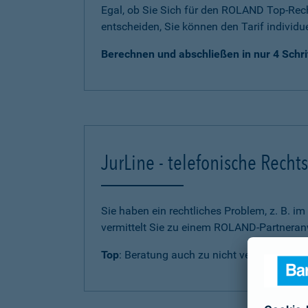
Egal, ob Sie Sich für den ROLAND Top-Rech
entscheiden, Sie können den Tarif individu
Berechnen und abschließen in nur 4 Schri
JurLine - telefonische Rech
Sie haben ein rechtliches Problem, z. B. i
vermittelt Sie zu einem ROLAND-Partneranw
Top
: Beratung auch zu nicht versicherten 