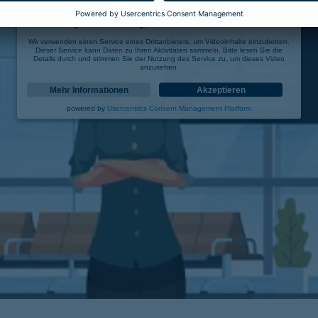
Wir benötigen Ihre Zustimmung, um den YouTube Video-Service zu laden!
Wir verwenden einen Service eines Drittanbieters, um Videoinhalte einzubetten.
Dieser Service kann Daten zu Ihren Aktivitäten sammeln. Bitte lesen Sie die
Details durch und stimmen Sie der Nutzung des Service zu, um dieses Video
anzusehen.
Mehr Informationen
Akzeptieren
powered by
Usercentrics Consent Management Platform