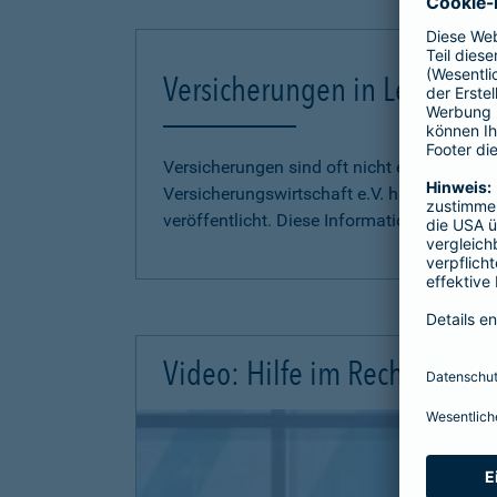
Versicherungen in Leichter S
Versicherungen sind oft nicht einfach zu 
Versicherungswirtschaft e.V. hat
Informati
veröffentlicht. Diese Informationen finden S
Video: Hilfe im Rechtsschutz