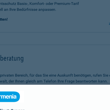
tsschutz Basis-, Komfort- oder Premium-Tarif
ell an Ihre Bedürfnisse anpassen.
tten!
tsberatung
m privaten Bereich, für das Sie eine Auskunft benötigen, rufen 
alt, der Ihnen gleich am Telefon Ihre Frage beantworten kann.
Rechtsfragen.