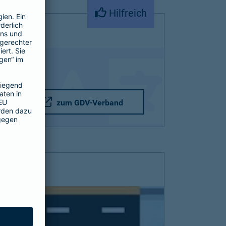
Hilfreich
zum GDV-Verband