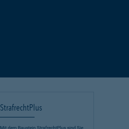
StrafrechtPlus
Mit dem Baustein StrafrechtPlus sind Sie