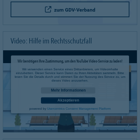
zum GDV-Verband
Video: Hilfe im Rechtsschutzfall
Wir benötigen Ihre Zustimmung, um den YouTube Video-Service zu laden!
Wir verwenden einen Service eines Drittanbieters, um Videoinhalte
einzubetten. Dieser Service kann Daten zu Ihren Aktivitäten sammeln. Bitte
lesen Sie die Details durch und stimmen Sie der Nutzung des Service zu, um
dieses Video anzusehen.
Mehr Informationen
Akzeptieren
powered by
Usercentrics Consent Management Platform