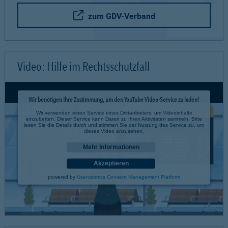
zum GDV-Verband
Video: Hilfe im Rechtsschutzfall
Wir benötigen Ihre Zustimmung, um den YouTube Video-Service zu laden!
Wir verwenden einen Service eines Drittanbieters, um Videoinhalte
einzubetten. Dieser Service kann Daten zu Ihren Aktivitäten sammeln. Bitte
lesen Sie die Details durch und stimmen Sie der Nutzung des Service zu, um
dieses Video anzusehen.
Mehr Informationen
Akzeptieren
powered by
Usercentrics Consent Management Platform