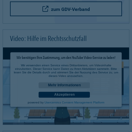
zum GDV-Verband
Video: Hilfe im Rechtsschutzfall
Wir benötigen Ihre Zustimmung, um den YouTube Video-Service zu laden!
Wir verwenden einen Service eines Drittanbieters, um Videoinhalte
einzubetten. Dieser Service kann Daten zu Ihren Aktivitäten sammeln. Bitte
lesen Sie die Details durch und stimmen Sie der Nutzung des Service zu, um
dieses Video anzusehen.
Mehr Informationen
Akzeptieren
powered by
Usercentrics Consent Management Platform