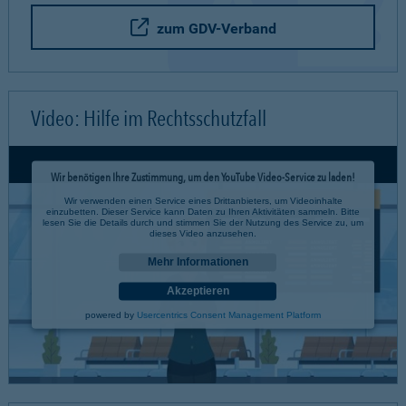
zum GDV-Verband
Video: Hilfe im Rechtsschutzfall
Wir benötigen Ihre Zustimmung, um den YouTube Video-Service zu laden!
Wir verwenden einen Service eines Drittanbieters, um Videoinhalte
einzubetten. Dieser Service kann Daten zu Ihren Aktivitäten sammeln. Bitte
lesen Sie die Details durch und stimmen Sie der Nutzung des Service zu, um
dieses Video anzusehen.
Mehr Informationen
Akzeptieren
powered by
Usercentrics Consent Management Platform