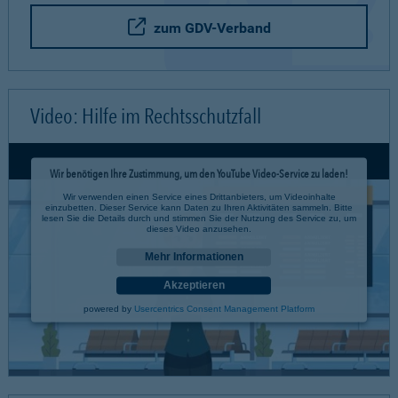
zum GDV-Verband
Video: Hilfe im Rechtsschutzfall
Wir benötigen Ihre Zustimmung, um den YouTube Video-Service zu laden!
Wir verwenden einen Service eines Drittanbieters, um Videoinhalte
einzubetten. Dieser Service kann Daten zu Ihren Aktivitäten sammeln. Bitte
lesen Sie die Details durch und stimmen Sie der Nutzung des Service zu, um
dieses Video anzusehen.
Mehr Informationen
Akzeptieren
powered by
Usercentrics Consent Management Platform