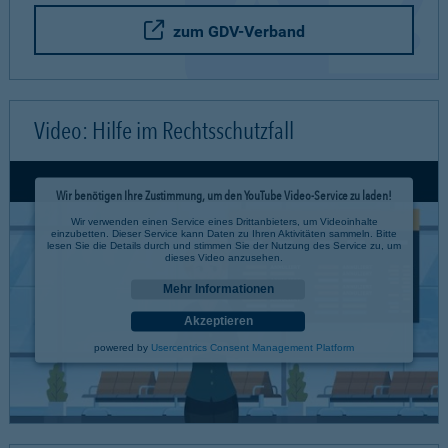
zum GDV-Verband
Video: Hilfe im Rechtsschutzfall
Wir benötigen Ihre Zustimmung, um den YouTube Video-Service zu laden!
Wir verwenden einen Service eines Drittanbieters, um Videoinhalte
einzubetten. Dieser Service kann Daten zu Ihren Aktivitäten sammeln. Bitte
lesen Sie die Details durch und stimmen Sie der Nutzung des Service zu, um
dieses Video anzusehen.
Mehr Informationen
Akzeptieren
powered by
Usercentrics Consent Management Platform