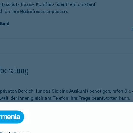
tsschutz Basis-, Komfort- oder Premium-Tarif
ell an Ihre Bedürfnisse anpassen.
tten!
tsberatung
m privaten Bereich, für das Sie eine Auskunft benötigen, rufen 
alt, der Ihnen gleich am Telefon Ihre Frage beantworten kann.
Rechtsfragen.