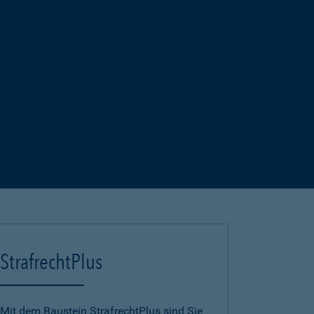
StrafrechtPlus
Mit dem Baustein StrafrechtPlus sind Sie