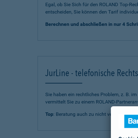
Egal, ob Sie Sich für den ROLAND Top-Rech
entscheiden, Sie können den Tarif individu
Berechnen und abschließen in nur 4 Schri
JurLine - telefonische Rech
Sie haben ein rechtliches Problem, z. B. i
vermittelt Sie zu einem ROLAND-Partneranw
Top
: Beratung auch zu nicht versicherten 