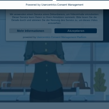
Wir benötigen Ihre Zustimmung, um den YouTube Video-Service zu laden!
Wir verwenden einen Service eines Drittanbieters, um Videoinhalte einzubetten.
Dieser Service kann Daten zu Ihren Aktivitäten sammeln. Bitte lesen Sie die
Details durch und stimmen Sie der Nutzung des Service zu, um dieses Video
anzusehen.
Mehr Informationen
Akzeptieren
powered by
Usercentrics Consent Management Platform