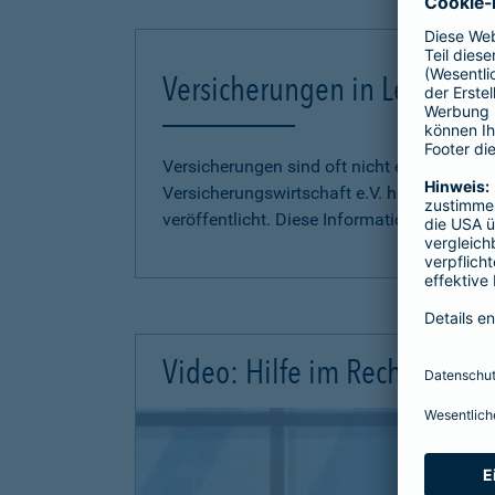
Versicherungen in Leichter S
Versicherungen sind oft nicht einfach zu 
Versicherungswirtschaft e.V. hat
Informati
veröffentlicht. Diese Informationen finden S
Video: Hilfe im Rechtsschutz