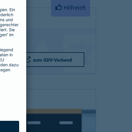
Hilfreich
zum GDV-Verband