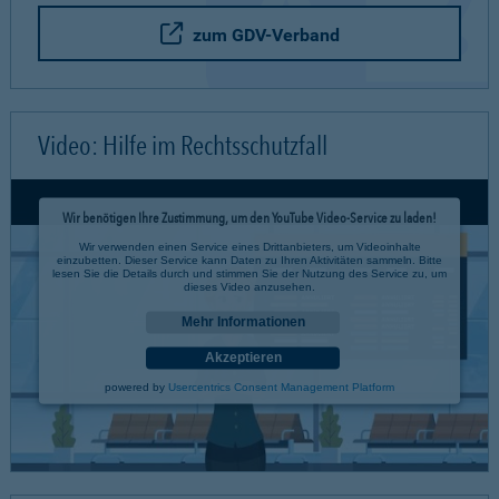
zum GDV-Verband
Video: Hilfe im Rechtsschutzfall
Wir benötigen Ihre Zustimmung, um den YouTube Video-Service zu laden!
Wir verwenden einen Service eines Drittanbieters, um Videoinhalte
einzubetten. Dieser Service kann Daten zu Ihren Aktivitäten sammeln. Bitte
lesen Sie die Details durch und stimmen Sie der Nutzung des Service zu, um
dieses Video anzusehen.
Mehr Informationen
Akzeptieren
powered by
Usercentrics Consent Management Platform