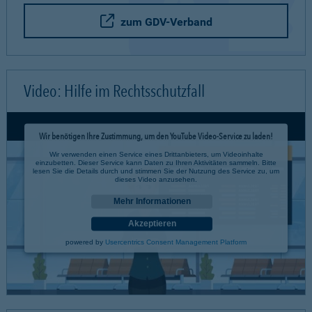
zum GDV-Verband
Video: Hilfe im Rechtsschutzfall
Wir benötigen Ihre Zustimmung, um den YouTube Video-Service zu laden!
Wir verwenden einen Service eines Drittanbieters, um Videoinhalte
einzubetten. Dieser Service kann Daten zu Ihren Aktivitäten sammeln. Bitte
lesen Sie die Details durch und stimmen Sie der Nutzung des Service zu, um
dieses Video anzusehen.
Mehr Informationen
Akzeptieren
powered by
Usercentrics Consent Management Platform