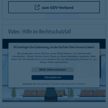
zum GDV-Verband
Video: Hilfe im Rechtsschutzfall
Wir benötigen Ihre Zustimmung, um den YouTube Video-Service zu laden!
Wir verwenden einen Service eines Drittanbieters, um Videoinhalte
einzubetten. Dieser Service kann Daten zu Ihren Aktivitäten sammeln. Bitte
lesen Sie die Details durch und stimmen Sie der Nutzung des Service zu, um
dieses Video anzusehen.
Mehr Informationen
Akzeptieren
powered by
Usercentrics Consent Management Platform