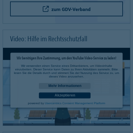
zum GDV-Verband
Video: Hilfe im Rechtsschutzfall
Wir benötigen Ihre Zustimmung, um den YouTube Video-Service zu laden!
Wir verwenden einen Service eines Drittanbieters, um Videoinhalte
einzubetten. Dieser Service kann Daten zu Ihren Aktivitäten sammeln. Bitte
lesen Sie die Details durch und stimmen Sie der Nutzung des Service zu, um
dieses Video anzusehen.
Mehr Informationen
Akzeptieren
powered by
Usercentrics Consent Management Platform