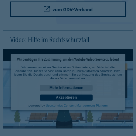
zum GDV-Verband
Video: Hilfe im Rechtsschutzfall
Wir benötigen Ihre Zustimmung, um den YouTube Video-Service zu laden!
Wir verwenden einen Service eines Drittanbieters, um Videoinhalte
einzubetten. Dieser Service kann Daten zu Ihren Aktivitäten sammeln. Bitte
lesen Sie die Details durch und stimmen Sie der Nutzung des Service zu, um
dieses Video anzusehen.
Mehr Informationen
Akzeptieren
powered by
Usercentrics Consent Management Platform