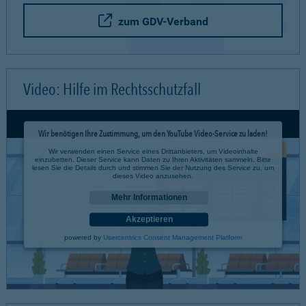
zum GDV-Verband
Video: Hilfe im Rechtsschutzfall
Wir benötigen Ihre Zustimmung, um den YouTube Video-Service zu laden!
Wir verwenden einen Service eines Drittanbieters, um Videoinhalte
einzubetten. Dieser Service kann Daten zu Ihren Aktivitäten sammeln. Bitte
lesen Sie die Details durch und stimmen Sie der Nutzung des Service zu, um
dieses Video anzusehen.
Mehr Informationen
Akzeptieren
powered by
Usercentrics Consent Management Platform