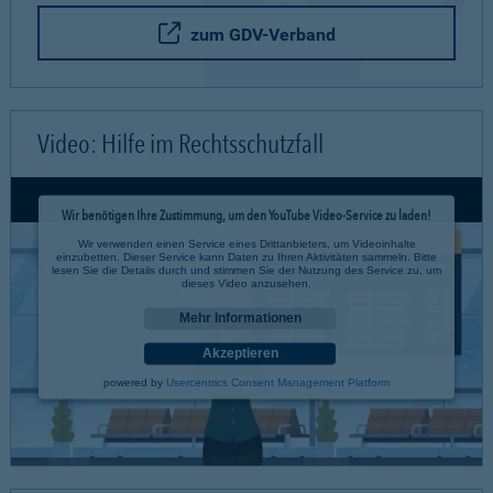
zum GDV-Verband
Video: Hilfe im Rechtsschutzfall
Wir benötigen Ihre Zustimmung, um den YouTube Video-Service zu laden!
Wir verwenden einen Service eines Drittanbieters, um Videoinhalte
einzubetten. Dieser Service kann Daten zu Ihren Aktivitäten sammeln. Bitte
lesen Sie die Details durch und stimmen Sie der Nutzung des Service zu, um
dieses Video anzusehen.
Mehr Informationen
Akzeptieren
powered by
Usercentrics Consent Management Platform