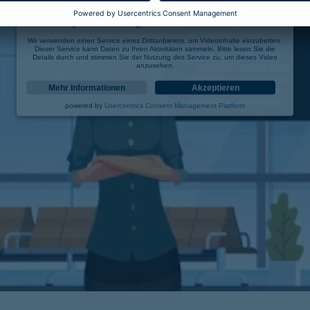
Wir benötigen Ihre Zustimmung, um den YouTube Video-Service zu laden!
Wir verwenden einen Service eines Drittanbieters, um Videoinhalte einzubetten.
Dieser Service kann Daten zu Ihren Aktivitäten sammeln. Bitte lesen Sie die
Details durch und stimmen Sie der Nutzung des Service zu, um dieses Video
anzusehen.
Mehr Informationen
Akzeptieren
powered by
Usercentrics Consent Management Platform