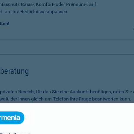
tsschutz Basis-, Komfort- oder Premium-Tarif
ell an Ihre Bedürfnisse anpassen.
tten!
tsberatung
m privaten Bereich, für das Sie eine Auskunft benötigen, rufen 
alt, der Ihnen gleich am Telefon Ihre Frage beantworten kann.
Rechtsfragen.