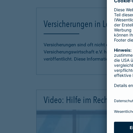
Versicherungen in Leichter S
Versicherungen sind oft nicht einfach zu 
Versicherungswirtschaft e.V. hat
Informati
veröffentlicht. Diese Informationen finden S
Video: Hilfe im Rechtsschutz