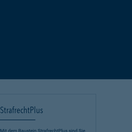
StrafrechtPlus
Mit dem Baustein StrafrechtPlus sind Sie