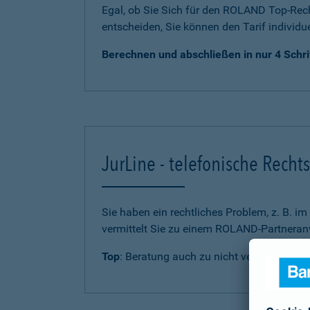
Egal, ob Sie Sich für den ROLAND Top-Rech
entscheiden, Sie können den Tarif individu
Berechnen und abschließen in nur 4 Schri
JurLine - telefonische Rech
Sie haben ein rechtliches Problem, z. B. i
vermittelt Sie zu einem ROLAND-Partneranw
Top
: Beratung auch zu nicht versicherten 