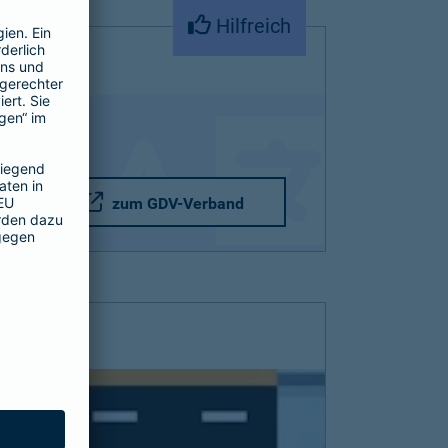
Hilfreich
zum GDV-Verband