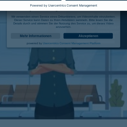
Wir benötigen Ihre Zustimmung, um den YouTube Video-Service zu laden!
Wir verwenden einen Service eines Drittanbieters, um Videoinhalte einzubetten.
Dieser Service kann Daten zu Ihren Aktivitäten sammeln. Bitte lesen Sie die
Details durch und stimmen Sie der Nutzung des Service zu, um dieses Video
anzusehen.
Mehr Informationen
Akzeptieren
powered by
Usercentrics Consent Management Platform