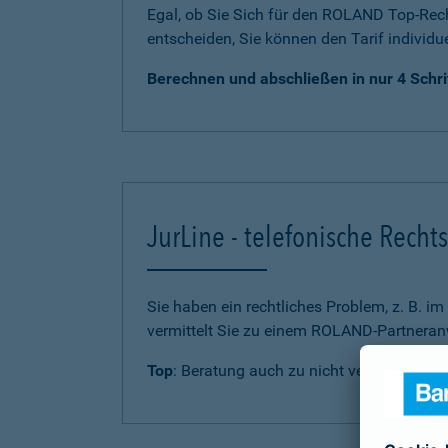
Egal, ob Sie Sich für den ROLAND Top-Rech
entscheiden, Sie können den Tarif individu
Berechnen und abschließen in nur 4 Schri
JurLine - telefonische Rech
Sie haben ein rechtliches Problem, z. B. i
vermittelt Sie zu einem ROLAND-Partneranw
Top
: Beratung auch zu nicht versicherten 