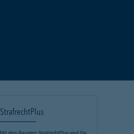
StrafrechtPlus
Mit dem Baustein StrafrechtPlus sind Sie