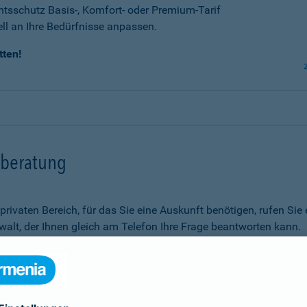
tsschutz Basis-, Komfort- oder Premium-Tarif
ell an Ihre Bedürfnisse anpassen.
tten!
tsberatung
m privaten Bereich, für das Sie eine Auskunft benötigen, rufen 
alt, der Ihnen gleich am Telefon Ihre Frage beantworten kann.
Rechtsfragen.