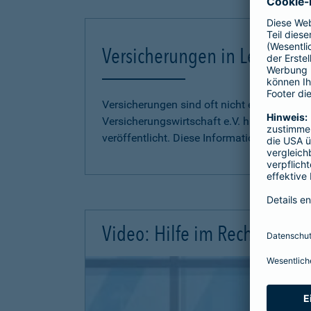
Versicherungen in Leichter S
Versicherungen sind oft nicht einfach zu 
Versicherungswirtschaft e.V. hat
Informati
veröffentlicht. Diese Informationen finden S
Video: Hilfe im Rechtsschutz