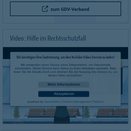
zum GDV-Verband
Video: Hilfe im Rechtsschutzfall
Wir benötigen Ihre Zustimmung, um den YouTube Video-Service zu laden!
Wir verwenden einen Service eines Drittanbieters, um Videoinhalte
einzubetten. Dieser Service kann Daten zu Ihren Aktivitäten sammeln. Bitte
lesen Sie die Details durch und stimmen Sie der Nutzung des Service zu, um
dieses Video anzusehen.
Mehr Informationen
Akzeptieren
powered by
Usercentrics Consent Management Platform