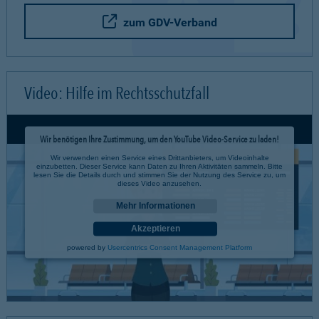
zum GDV-Verband
Video: Hilfe im Rechtsschutzfall
Wir benötigen Ihre Zustimmung, um den YouTube Video-Service zu laden!
Wir verwenden einen Service eines Drittanbieters, um Videoinhalte
einzubetten. Dieser Service kann Daten zu Ihren Aktivitäten sammeln. Bitte
lesen Sie die Details durch und stimmen Sie der Nutzung des Service zu, um
dieses Video anzusehen.
Mehr Informationen
Akzeptieren
powered by
Usercentrics Consent Management Platform