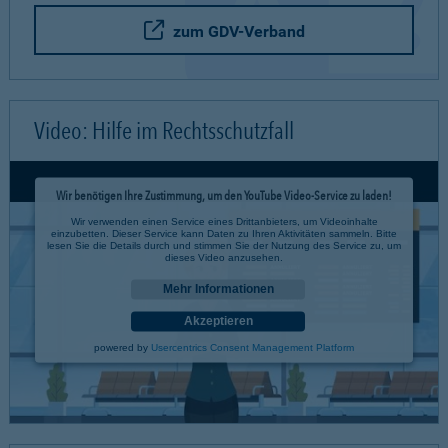
zum GDV-Verband
Video: Hilfe im Rechtsschutzfall
Wir benötigen Ihre Zustimmung, um den YouTube Video-Service zu laden!
Wir verwenden einen Service eines Drittanbieters, um Videoinhalte
einzubetten. Dieser Service kann Daten zu Ihren Aktivitäten sammeln. Bitte
lesen Sie die Details durch und stimmen Sie der Nutzung des Service zu, um
dieses Video anzusehen.
Mehr Informationen
Akzeptieren
powered by
Usercentrics Consent Management Platform