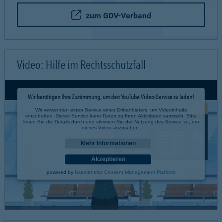
zum GDV-Verband
Video: Hilfe im Rechtsschutzfall
Wir benötigen Ihre Zustimmung, um den YouTube Video-Service zu laden!
Wir verwenden einen Service eines Drittanbieters, um Videoinhalte
einzubetten. Dieser Service kann Daten zu Ihren Aktivitäten sammeln. Bitte
lesen Sie die Details durch und stimmen Sie der Nutzung des Service zu, um
dieses Video anzusehen.
Mehr Informationen
Akzeptieren
powered by
Usercentrics Consent Management Platform