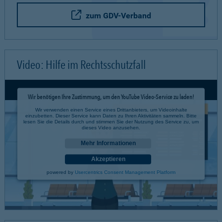
zum GDV-Verband
Video: Hilfe im Rechtsschutzfall
Wir benötigen Ihre Zustimmung, um den YouTube Video-Service zu laden!
Wir verwenden einen Service eines Drittanbieters, um Videoinhalte
einzubetten. Dieser Service kann Daten zu Ihren Aktivitäten sammeln. Bitte
lesen Sie die Details durch und stimmen Sie der Nutzung des Service zu, um
dieses Video anzusehen.
Mehr Informationen
Akzeptieren
powered by
Usercentrics Consent Management Platform