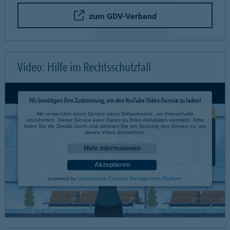
zum GDV-Verband
Video: Hilfe im Rechtsschutzfall
Wir benötigen Ihre Zustimmung, um den YouTube Video-Service zu laden!
Wir verwenden einen Service eines Drittanbieters, um Videoinhalte
einzubetten. Dieser Service kann Daten zu Ihren Aktivitäten sammeln. Bitte
lesen Sie die Details durch und stimmen Sie der Nutzung des Service zu, um
dieses Video anzusehen.
Mehr Informationen
Akzeptieren
powered by
Usercentrics Consent Management Platform