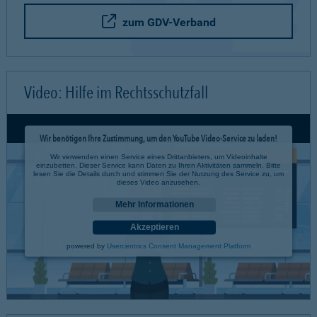
zum GDV-Verband
Video: Hilfe im Rechtsschutzfall
Wir benötigen Ihre Zustimmung, um den YouTube Video-Service zu laden!
Wir verwenden einen Service eines Drittanbieters, um Videoinhalte
einzubetten. Dieser Service kann Daten zu Ihren Aktivitäten sammeln. Bitte
lesen Sie die Details durch und stimmen Sie der Nutzung des Service zu, um
dieses Video anzusehen.
Mehr Informationen
Akzeptieren
powered by
Usercentrics Consent Management Platform