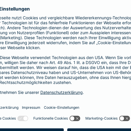
Vorteile der Barmenia-HYP
Barmenia-HYP ist ungebunden.
Barmenia-HYP kann durch den Zugriff auf den g
flexibel auf Ihre Wünsche reagieren.
Die Machbarkeit der Finanzierung zum besten Prei