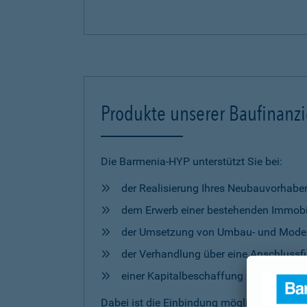
Produkte unserer Baufinanz
Die Barmenia-HYP unterstützt Sie bei:
der Realisierung Ihres Neubauvorhabe
dem Erwerb einer bestehenden Immobi
der Umsetzung von Umbau- und Mod
der Verhandlung über eine Anschlussfi
einer Kapitalbeschaffung zur freien 
Dabei ist die Einbindung möglicher
Förderm