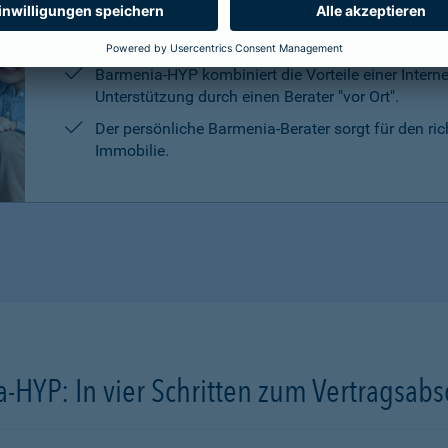
Die persönliche Beratung, die Marktrecherchen un
Kreditanbietern sind kostenlos und unverbindlich.
Barmenia-HYP kombiniert die Vorteile einer Intern
Unterstützung durch einen Berater "vor Ort".
Der persönliche Barmenia-Berater sorgt für den ri
Immobilie.
-HYP: In vier Schritten zum Vertragsabs