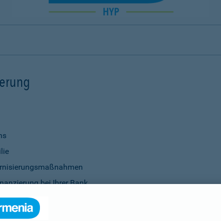
ierung
ns
lie
ernisierungsmaßnahmen
nanzierung bei Ihrer Bank
Verwendung
ittel
genauso selbstverständlich wie die Vereinbarung individu