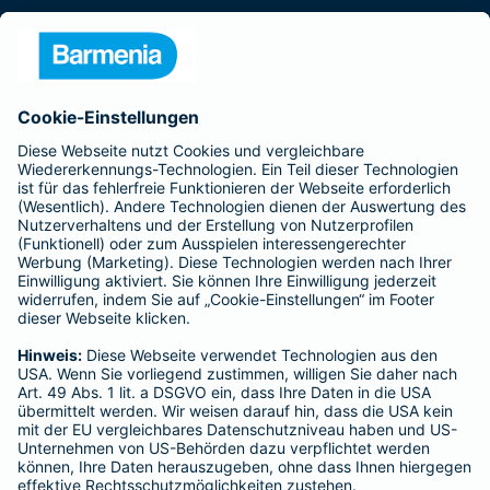
Presse
Unternehmen
Anfahrt
Affiliate-Partner werden
Barmenia ist Teil der BarmeniaGothaer
BELIEBTE SEITEN
Kranken-Zusatzversicherung
Tierversicherungen
Haftpflichtversicherung
Hausratversicherung
SERVICE
Adresse ändern
Schaden melden
Kilometerstandsmeldung
Serviceübersicht