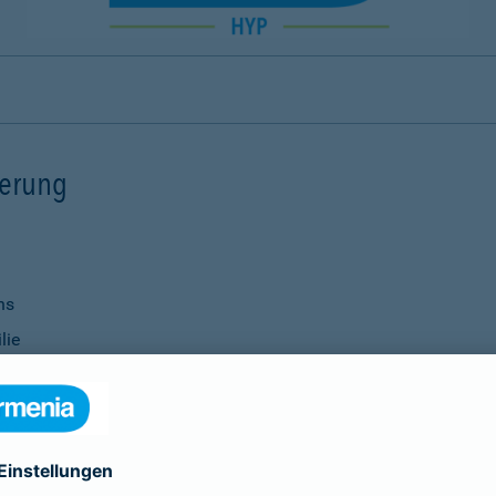
ierung
ns
lie
ernisierungsmaßnahmen
nanzierung bei Ihrer Bank
Verwendung
ittel
genauso selbstverständlich wie die Vereinbarung individu