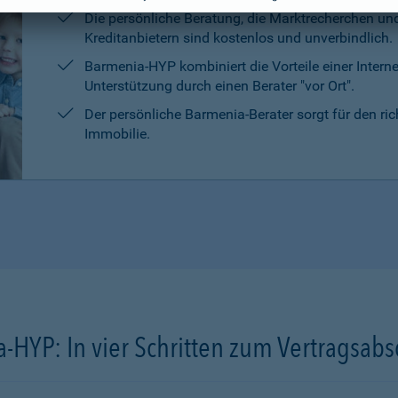
Die persönliche Beratung, die Marktrecherchen un
Kreditanbietern sind kostenlos und unverbindlich.
Barmenia-HYP kombiniert die Vorteile einer Intern
Unterstützung durch einen Berater "vor Ort".
Der persönliche Barmenia-Berater sorgt für den ri
Immobilie.
-HYP: In vier Schritten zum Vertragsabs