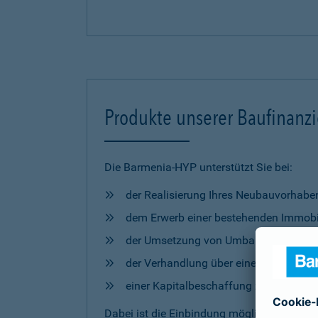
Produkte unserer Baufinanz
Die Barmenia-HYP unterstützt Sie bei:
der Realisierung Ihres Neubauvorhabe
dem Erwerb einer bestehenden Immobi
der Umsetzung von Umbau- und Mod
der Verhandlung über eine Anschlussfi
einer Kapitalbeschaffung zur freien 
Dabei ist die Einbindung möglicher
Förderm