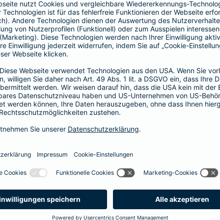
Vorteile der Barmenia-HYP
Barmenia-HYP ist ungebunden.
Barmenia-HYP kann durch den Zugriff auf den g
flexibel auf Ihre Wünsche reagieren.
Die Machbarkeit der Finanzierung zum besten Prei