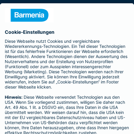
Presse
Unternehmen
Anfahrt
Affiliate-Partner werden
Barmenia ist Teil der BarmeniaGothaer
BELIEBTE SEITEN
Kranken-Zusatzversicherung
Tierversicherungen
Haftpflichtversicherung
Hausratversicherung
SERVICE
Adresse ändern
Schaden melden
Kilometerstandsmeldung
Serviceübersicht