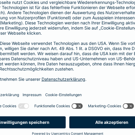
Vorteile der Barmenia-HYP
Barmenia-HYP ist ungebunden.
Barmenia-HYP kann durch den Zugriff auf den g
flexibel auf Ihre Wünsche reagieren.
Die Machbarkeit der Finanzierung zum besten Prei