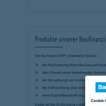
Produkte unserer Baufinanz
Die Barmenia-HYP unterstützt Sie bei:
der Realisierung Ihres Neubauvorhabe
dem Erwerb einer bestehenden Immobi
der Umsetzung von Umbau- und Mod
der Verhandlung über eine Anschlussfi
einer Kapitalbeschaffung zur freien 
Dabei ist die Einbindung möglicher
Förderm