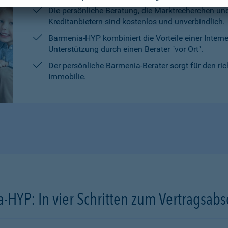
Die persönliche Beratung, die Marktrecherchen un
Kreditanbietern sind kostenlos und unverbindlich.
Barmenia-HYP kombiniert die Vorteile einer Intern
Unterstützung durch einen Berater "vor Ort".
Der persönliche Barmenia-Berater sorgt für den ri
Immobilie.
-HYP: In vier Schritten zum Vertragsabs