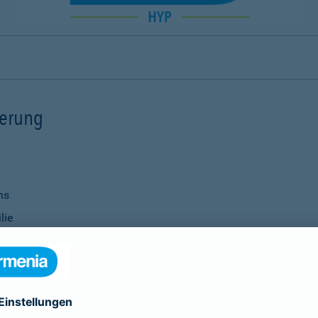
ierung
ns
lie
ernisierungsmaßnahmen
nanzierung bei Ihrer Bank
Verwendung
ittel
genauso selbstverständlich wie die Vereinbarung individu