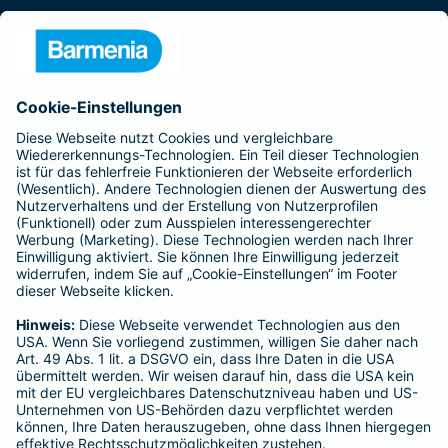
Presse
Unternehmen
Anfahrt
Affiliate-Partner werden
Barmenia ist Teil der BarmeniaGothaer
BELIEBTE SEITEN
Kranken-Zusatzversicherung
Tierversicherungen
Haftpflichtversicherung
Hausratversicherung
SERVICE
Adresse ändern
Schaden melden
Kilometerstandsmeldung
Serviceübersicht