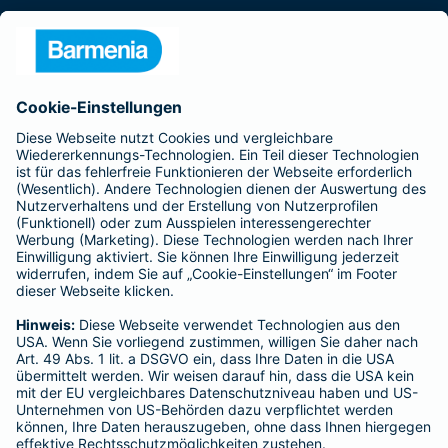
Presse
Unternehmen
Anfahrt
Affiliate-Partner werden
Barmenia ist Teil der BarmeniaGothaer
BELIEBTE SEITEN
Kranken-Zusatzversicherung
Tierversicherungen
Haftpflichtversicherung
Hausratversicherung
SERVICE
Adresse ändern
Schaden melden
Kilometerstandsmeldung
Serviceübersicht