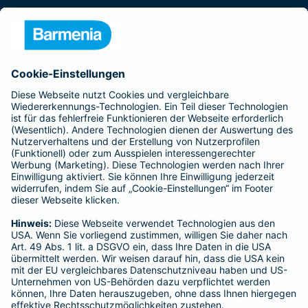
Presse
Unternehmen
Anfahrt
Affiliate-Partner werden
Barmenia ist Teil der BarmeniaGothaer
BELIEBTE SEITEN
Kranken-Zusatzversicherung
Tierversicherungen
Haftpflichtversicherung
Hausratversicherung
SERVICE
Adresse ändern
Schaden melden
Kilometerstandsmeldung
Serviceübersicht