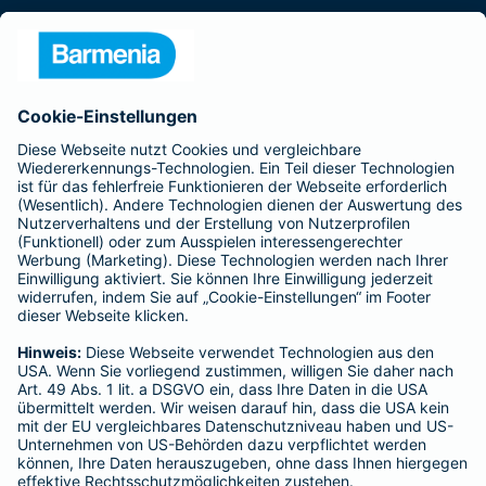
Presse
Unternehmen
Anfahrt
Affiliate-Partner werden
Barmenia ist Teil der BarmeniaGothaer
BELIEBTE SEITEN
Kranken-Zusatzversicherung
Tierversicherungen
Haftpflichtversicherung
Hausratversicherung
SERVICE
Adresse ändern
Schaden melden
Kilometerstandsmeldung
Serviceübersicht