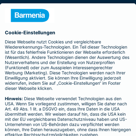
Presse
Unternehmen
Anfahrt
Affiliate-Partner werden
Barmenia ist Teil der BarmeniaGothaer
BELIEBTE SEITEN
Kranken-Zusatzversicherung
Tierversicherungen
Haftpflichtversicherung
Hausratversicherung
SERVICE
Adresse ändern
Schaden melden
Kilometerstandsmeldung
Serviceübersicht