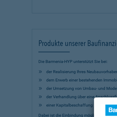
Produkte unserer Baufinanz
Die Barmenia-HYP unterstützt Sie bei:
der Realisierung Ihres Neubauvorhabe
dem Erwerb einer bestehenden Immobi
der Umsetzung von Umbau- und Mod
der Verhandlung über eine Anschlussfi
einer Kapitalbeschaffung zur freien 
Dabei ist die Einbindung möglicher
Förderm