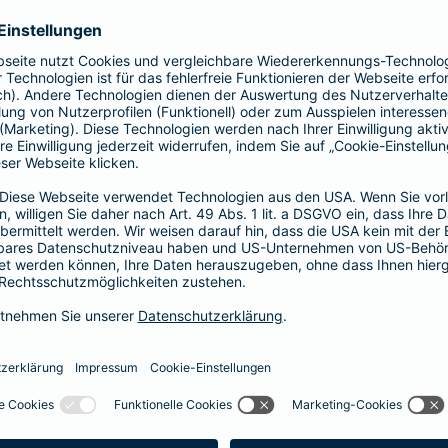
Vorteile der Barmenia-HYP
Barmenia-HYP ist ungebunden.
Barmenia-HYP kann durch den Zugriff auf den g
flexibel auf Ihre Wünsche reagieren.
Die Machbarkeit der Finanzierung zum besten Prei