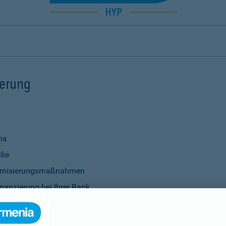
ierung
ns
lie
ernisierungsmaßnahmen
nanzierung bei Ihrer Bank
Verwendung
ittel
genauso selbstverständlich wie die Vereinbarung individu