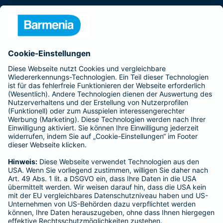
Presse
Unternehmen
Anfahrt
Affiliate-Partner werden
Barmenia ist Teil der BarmeniaGothaer
BELIEBTE SEITEN
Kranken-Zusatzversicherung
Tierversicherungen
Haftpflichtversicherung
Hausratversicherung
SERVICE
Adresse ändern
Schaden melden
Kilometerstandsmeldung
Serviceübersicht