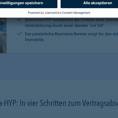
Die persönliche Beratung, die Marktrecherchen un
Kreditanbietern sind kostenlos und unverbindlich.
Barmenia-HYP kombiniert die Vorteile einer Intern
Unterstützung durch einen Berater "vor Ort".
Der persönliche Barmenia-Berater sorgt für den ri
Immobilie.
-HYP: In vier Schritten zum Vertragsabs