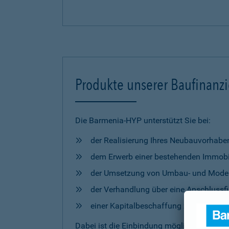
Produkte unserer Baufinanz
Die Barmenia-HYP unterstützt Sie bei:
der Realisierung Ihres Neubauvorhabe
dem Erwerb einer bestehenden Immobi
der Umsetzung von Umbau- und Mod
der Verhandlung über eine Anschlussfi
einer Kapitalbeschaffung zur freien 
Dabei ist die Einbindung möglicher
Förderm