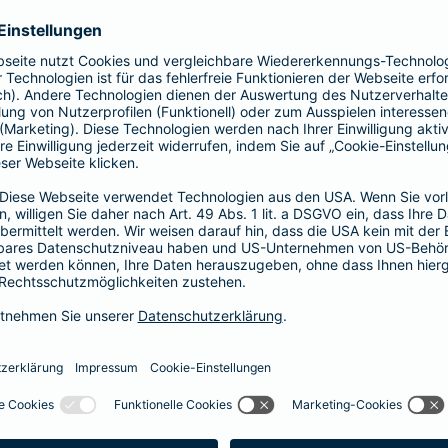
Vorteile der Barmenia-HYP
Barmenia-HYP ist ungebunden.
Barmenia-HYP kann durch den Zugriff auf den g
flexibel auf Ihre Wünsche reagieren.
Die Machbarkeit der Finanzierung zum besten Prei