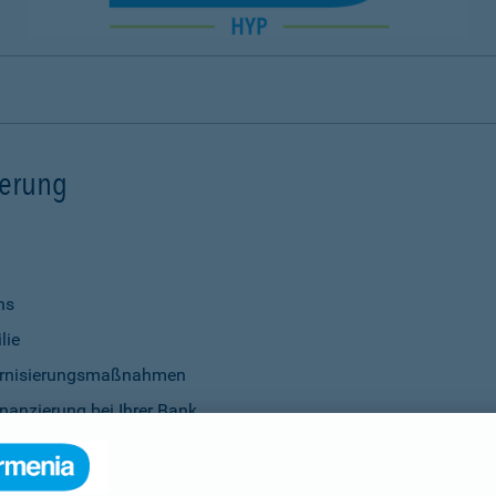
ierung
ns
lie
ernisierungsmaßnahmen
nanzierung bei Ihrer Bank
Verwendung
ittel
genauso selbstverständlich wie die Vereinbarung individu