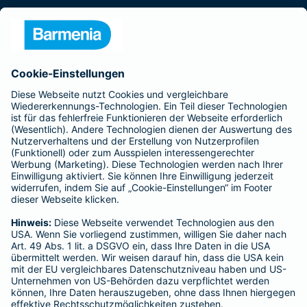
Presse
Unternehmen
Anfahrt
Affiliate-Partner werden
Barmenia ist Teil der BarmeniaGothaer
BELIEBTE SEITEN
Kranken-Zusatzversicherung
Tierversicherungen
Haftpflichtversicherung
Hausratversicherung
SERVICE
Adresse ändern
Schaden melden
Kilometerstandsmeldung
Serviceübersicht