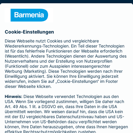
Presse
Unternehmen
Anfahrt
Affiliate-Partner werden
Barmenia ist Teil der BarmeniaGothaer
BELIEBTE SEITEN
Kranken-Zusatzversicherung
Tierversicherungen
Haftpflichtversicherung
Hausratversicherung
SERVICE
Adresse ändern
Schaden melden
Kilometerstandsmeldung
Serviceübersicht