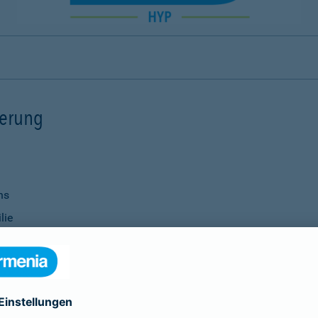
ierung
ns
lie
ernisierungsmaßnahmen
nanzierung bei Ihrer Bank
Verwendung
ittel
genauso selbstverständlich wie die Vereinbarung individu