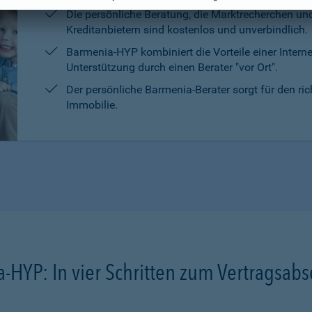
Die persönliche Beratung, die Marktrecherchen un
Kreditanbietern sind kostenlos und unverbindlich.
Barmenia-HYP kombiniert die Vorteile einer Intern
Unterstützung durch einen Berater "vor Ort".
Der persönliche Barmenia-Berater sorgt für den ri
Immobilie.
-HYP: In vier Schritten zum Vertragsabs