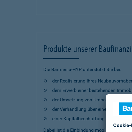
Produkte unserer Baufinanz
Die Barmenia-HYP unterstützt Sie bei:
der Realisierung Ihres Neubauvorhabe
dem Erwerb einer bestehenden Immobi
der Umsetzung von Umbau- und Mod
der Verhandlung über eine Anschlussfi
einer Kapitalbeschaffung zur freien 
Dabei ist die Einbindung möglicher
Förderm