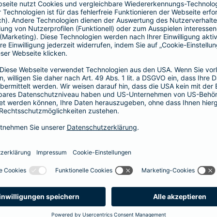
Vorteile der Barmenia-HYP
Barmenia-HYP ist ungebunden.
Barmenia-HYP kann durch den Zugriff auf den g
flexibel auf Ihre Wünsche reagieren.
Die Machbarkeit der Finanzierung zum besten Prei