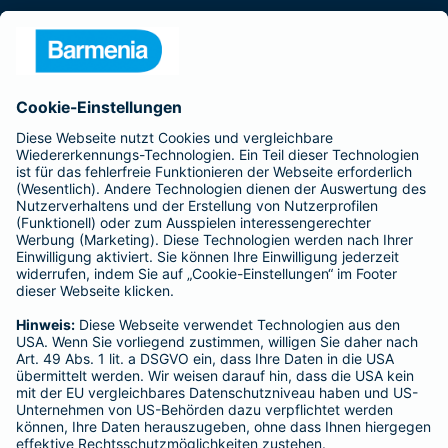
Presse
Unternehmen
Anfahrt
Affiliate-Partner werden
Barmenia ist Teil der BarmeniaGothaer
BELIEBTE SEITEN
Kranken-Zusatzversicherung
Tierversicherungen
Haftpflichtversicherung
Hausratversicherung
SERVICE
Adresse ändern
Schaden melden
Kilometerstandsmeldung
Serviceübersicht