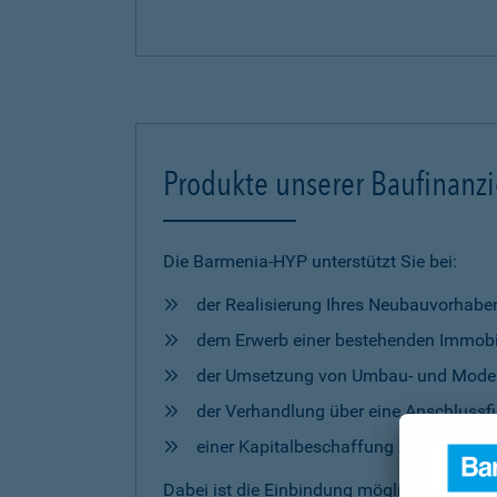
Produkte unserer Baufinanz
Die Barmenia-HYP unterstützt Sie bei:
der Realisierung Ihres Neubauvorhabe
dem Erwerb einer bestehenden Immobi
der Umsetzung von Umbau- und Mod
der Verhandlung über eine Anschlussfi
einer Kapitalbeschaffung zur freien 
Dabei ist die Einbindung möglicher
Förderm