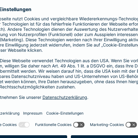
Vorteile der Barmenia-HYP
Barmenia-HYP ist ungebunden.
Barmenia-HYP kann durch den Zugriff auf den g
flexibel auf Ihre Wünsche reagieren.
Die Machbarkeit der Finanzierung zum besten Prei