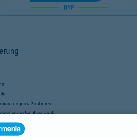
ierung
ns
lie
ernisierungsmaßnahmen
nanzierung bei Ihrer Bank
Verwendung
ittel
genauso selbstverständlich wie die Vereinbarung individu