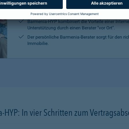
Die persönliche Beratung, die Marktrecherchen un
Kreditanbietern sind kostenlos und unverbindlich.
Barmenia-HYP kombiniert die Vorteile einer Intern
Unterstützung durch einen Berater "vor Ort".
Der persönliche Barmenia-Berater sorgt für den ri
Immobilie.
-HYP: In vier Schritten zum Vertragsabs