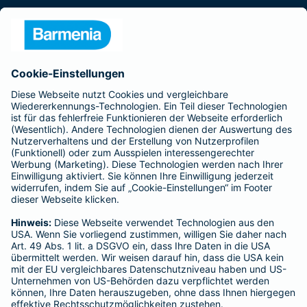
Presse
Unternehmen
Anfahrt
Affiliate-Partner werden
Barmenia ist Teil der BarmeniaGothaer
BELIEBTE SEITEN
Kranken-Zusatzversicherung
Tierversicherungen
Haftpflichtversicherung
Hausratversicherung
SERVICE
Adresse ändern
Schaden melden
Kilometerstandsmeldung
Serviceübersicht