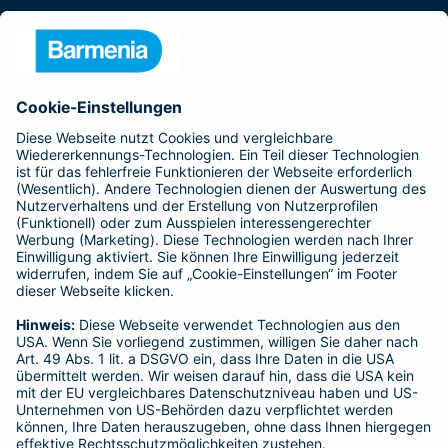
Presse
Unternehmen
Anfahrt
Affiliate-Partner werden
Barmenia ist Teil der BarmeniaGothaer
BELIEBTE SEITEN
Kranken-Zusatzversicherung
Tierversicherungen
Haftpflichtversicherung
Hausratversicherung
SERVICE
Adresse ändern
Schaden melden
Kilometerstandsmeldung
Serviceübersicht