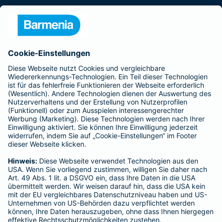
Presse
Unternehmen
Anfahrt
Affiliate-Partner werden
Barmenia ist Teil der BarmeniaGothaer
BELIEBTE SEITEN
Kranken-Zusatzversicherung
Tierversicherungen
Haftpflichtversicherung
Hausratversicherung
SERVICE
Adresse ändern
Schaden melden
Kilometerstandsmeldung
Serviceübersicht