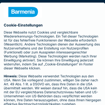
Presse
Unternehmen
Anfahrt
Affiliate-Partner werden
Barmenia ist Teil der BarmeniaGothaer
BELIEBTE SEITEN
Kranken-Zusatzversicherung
Tierversicherungen
Haftpflichtversicherung
Hausratversicherung
SERVICE
Adresse ändern
Schaden melden
Kilometerstandsmeldung
Serviceübersicht