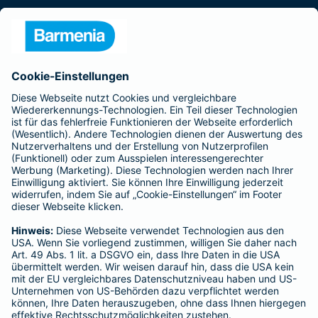
Presse
Unternehmen
Anfahrt
Affiliate-Partner werden
Barmenia ist Teil der BarmeniaGothaer
BELIEBTE SEITEN
Kranken-Zusatzversicherung
Tierversicherungen
Haftpflichtversicherung
Hausratversicherung
SERVICE
Adresse ändern
Schaden melden
Kilometerstandsmeldung
Serviceübersicht