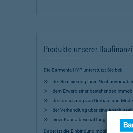
Produkte unserer Baufinanz
Die Barmenia-HYP unterstützt Sie bei:
der Realisierung Ihres Neubauvorhabe
dem Erwerb einer bestehenden Immobi
der Umsetzung von Umbau- und Mod
der Verhandlung über eine Anschlussfi
einer Kapitalbeschaffung zur freien 
Dabei ist die Einbindung möglicher
Förderm