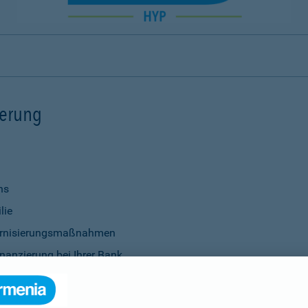
ierung
ns
lie
ernisierungsmaßnahmen
nanzierung bei Ihrer Bank
Verwendung
ittel
genauso selbstverständlich wie die Vereinbarung individu