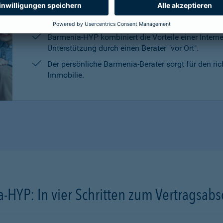
Die persönliche Beratung, die Marktrecherchen un
Kreditanbietern sind kostenlos und unverbindlich.
Barmenia-HYP kombiniert die Vorteile einer Intern
Unterstützung durch einen Berater "vor Ort".
Der persönliche Barmenia-Berater sorgt für den ri
Immobilie.
-HYP: In vier Schritten zum Vertragsabs