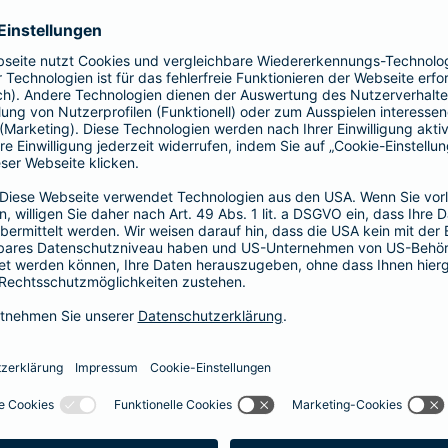
Vorteile der Barmenia-HYP
Barmenia-HYP ist ungebunden.
Barmenia-HYP kann durch den Zugriff auf den g
flexibel auf Ihre Wünsche reagieren.
Die Machbarkeit der Finanzierung zum besten Prei